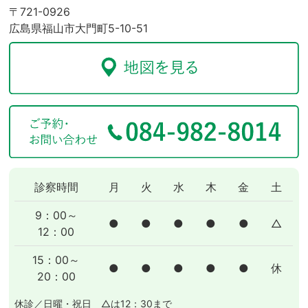
〒721-0926
広島県福山市大門町5-10-51
診察時間
月
火
水
木
金
土
9：00～
●
●
●
●
●
△
12：00
15：00～
●
●
●
●
●
休
20：00
休診／日曜・祝日 △は12：30まで