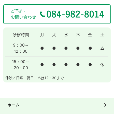
診察時間
月
火
水
木
金
土
9：00～
●
●
●
●
●
△
12：00
15：00～
●
●
●
●
●
休
20：00
休診／日曜・祝日 △は12：30まで
ホーム